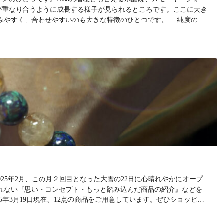
が重なり合うように成長する様子が見られるところです。ここに大き
みやすく、合わせやすいのも大きな特徴のひとつです。 純度の高
明ですが、含有する鉱物によって様々な色に変わります。 アメジス
、微量な鉄イオンが含まれています。透明感のある紫色のアメジストはカ
025年2月、この月２回目となった大雪の22日に心晴れやかにオープ
れない『思い・コンセプト・もっと踏み込んだ商品の紹介』などを
5年3月19日現在、12点の商品をご用意しています。ぜひショッピン