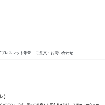
ズブレスレット朱音
ご注文・お問い合わせ
ル）
のひとつです。Elahの看板とも言える水晶は、スモーキークォー