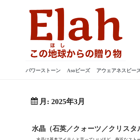
コ
ン
テ
ン
ツ
へ
ス
キ
ッ
パワーストーン
Asoビーズ
アウェアネスビー
プ
月:
2025年3月
水晶（石英／クォーツ／クリスタ
水晶は基本アイテムと言っていいほど、身近なストーン