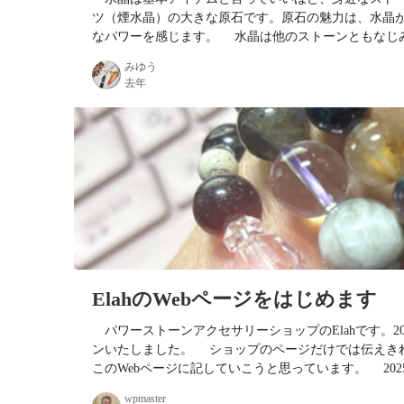
ツ（煙水晶）の大きな原石です。原石の魅力は、水晶
なパワーを感じます。 水晶は他のストーンともなじ
い水晶は二酸化ケイ素（SiO2）を主成分とし無色透
みゆう
ト（アメシスト，amethyst）は、紫水晶と呼ばれ
去年
ットされて宝石として扱われること…
ElahのWebページをはじめます
パワーストーンアクセサリーショップのElahです。2
ンいたしました。 ショップのページだけでは伝えき
このWebページに記していこうと思っています。 202
グのページを御覧ください。 PayIDのリンク…
wpmaster